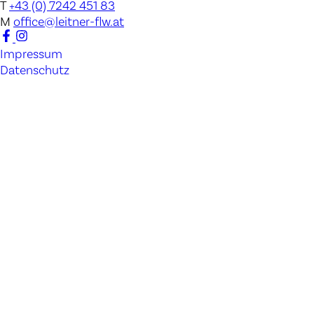
T
+43 (0) 7242 451 83
M
office@leitner-flw.at
Impressum
Datenschutz